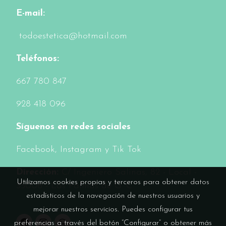
E-mail:
todoestetica@hotmail.com
Teléfonos:
6
67 780 847
928 418 096
Síguenos en redes sociales
Facebook
, Instagram y Tik Tok
Dirección:
C/ Ingeniero Salinas, 82 - Local -
Utilizamos cookies propias y terceros para obtener datos
35006 - Las Palmas de G. C.
estadísticos de la navegación de nuestros usuarios y
mejorar nuestros servicios. Puedes configurar tus
preferencias a través del botón “Configurar” o obtener más