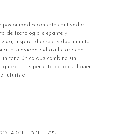
posibilidades con este cautivador
sta de tecnología elegante y
ida, inspirando creatividad infinita
ona la suavidad del azul claro con
 un tono único que combina sin
vanguardia. Es perfecto para cualquier
o futurista.
LARGEL 0.5fl oz/15ml