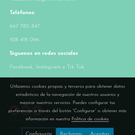
Teléfonos:
6
67 780 847
928 418 096
Síguenos en redes sociales
Facebook
, Instagram y Tik Tok
Dirección:
C/ Ingeniero Salinas, 82 - Local -
Utilizamos cookies propias y terceros para obtener datos
35006 - Las Palmas de G. C.
estadísticos de la navegación de nuestros usuarios y
mejorar nuestros servicios. Puedes configurar tus
preferencias a través del botón “Configurar” o obtener más
información en nuestra
Política de cookies
.
Política de cookies
Gestión de cookies
Configurar
Rechazar
Aceptar