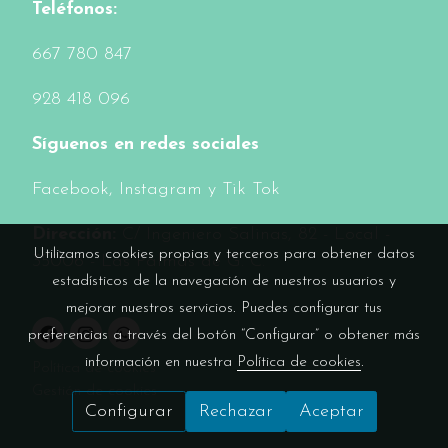
Teléfonos:
6
67 780 847
928 418 096
Síguenos en redes sociales
Facebook
, Instagram y Tik Tok
Dirección:
C/ Ingeniero Salinas, 82 - Local -
Utilizamos cookies propias y terceros para obtener datos
35006 - Las Palmas de G. C.
estadísticos de la navegación de nuestros usuarios y
mejorar nuestros servicios. Puedes configurar tus
preferencias a través del botón “Configurar” o obtener más
información en nuestra
Política de cookies
.
Política de cookies
Gestión de cookies
Configurar
Rechazar
Aceptar