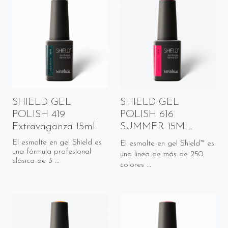
SHIELD GEL
SHIELD GEL
POLISH 419
POLISH 616
Extravaganza 15ml.
SUMMER 15ML.
El esmalte en gel Shield es
El esmalte en gel Shield™ es
una fórmula profesional
una línea de más de 250
clásica de 3 ...
colores ...