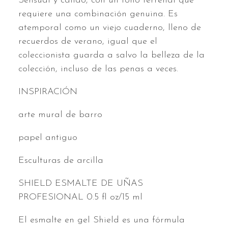
Sensual y cálido, con un tono terrenal que
requiere una combinación genuina. Es
atemporal como un viejo cuaderno, lleno de
recuerdos de verano, igual que el
coleccionista guarda a salvo la belleza de la
colección, incluso de las penas a veces.
INSPIRACIÓN
arte mural de barro
papel antiguo
Esculturas de arcilla
SHIELD ESMALTE DE UÑAS
PROFESIONAL 0.5 fl oz/15 ml
El esmalte en gel Shield es una fórmula