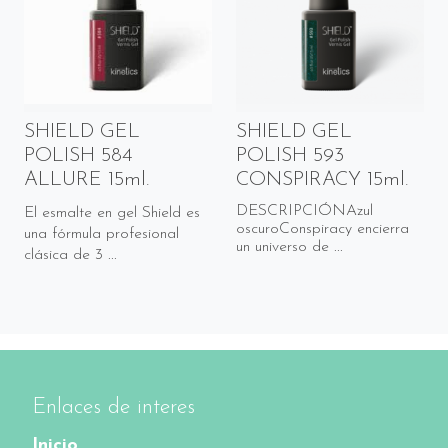
SHIELD GEL
SHIELD GEL
POLISH 584
POLISH 593
ALLURE 15ml.
CONSPIRACY 15ml.
DESCRIPCIÓNAzul
El esmalte en gel Shield es
oscuroConspiracy encierra
una fórmula profesional
un universo de ...
clásica de 3 ...
Enlaces de interes
Inicio