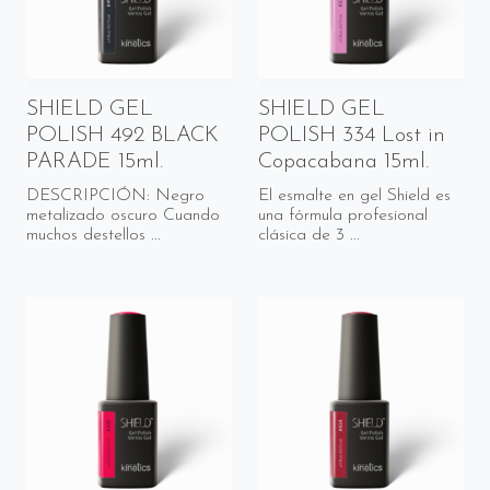
SHIELD GEL
SHIELD GEL
POLISH 492 BLACK
POLISH 334 Lost in
PARADE 15ml.
Copacabana 15ml.
DESCRIPCIÓN: Negro
El esmalte en gel Shield es
metalizado oscuro Cuando
una fórmula profesional
muchos destellos ...
clásica de 3 ...