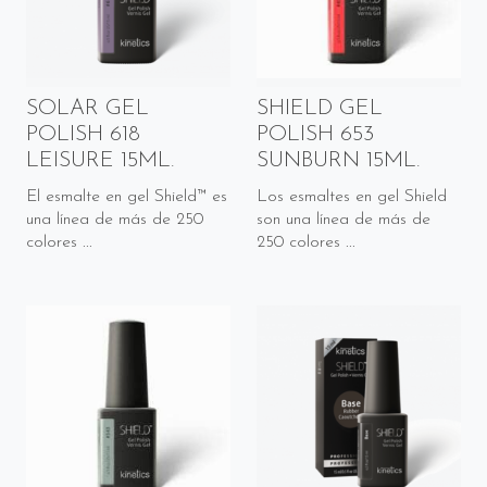
SOLAR GEL
SHIELD GEL
POLISH 618
POLISH 653
LEISURE 15ML.
SUNBURN 15ML.
El esmalte en gel Shield™ es
Los esmaltes en gel Shield
una línea de más de 250
son una línea de más de
colores ...
250 colores ...