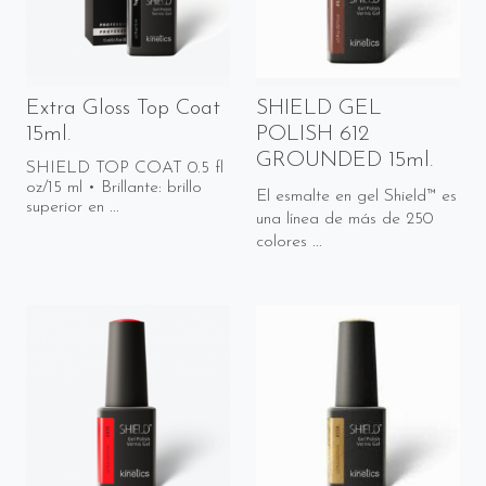
Extra Gloss Top Coat
SHIELD GEL
15ml.
POLISH 612
GROUNDED 15ml.
SHIELD TOP COAT 0.5 fl
oz/15 ml • Brillante: brillo
El esmalte en gel Shield™ es
superior en ...
una línea de más de 250
colores ...