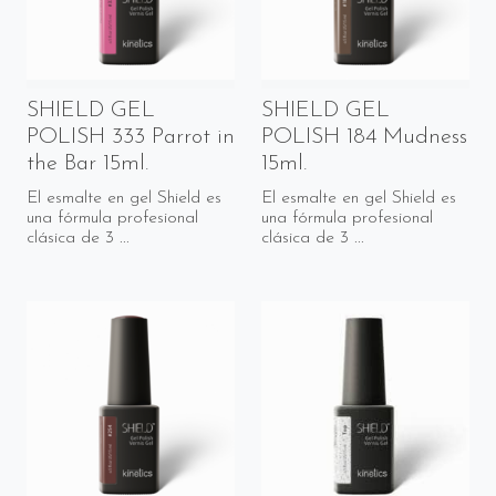
SHIELD GEL
SHIELD GEL
POLISH 333 Parrot in
POLISH 184 Mudness
the Bar 15ml.
15ml.
El esmalte en gel Shield es
El esmalte en gel Shield es
una fórmula profesional
una fórmula profesional
clásica de 3 ...
clásica de 3 ...