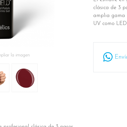
clásica de 3 
amplia gama d
UV como LE
pliar la imagen
Enví
a profesional clásica de 3 pasos