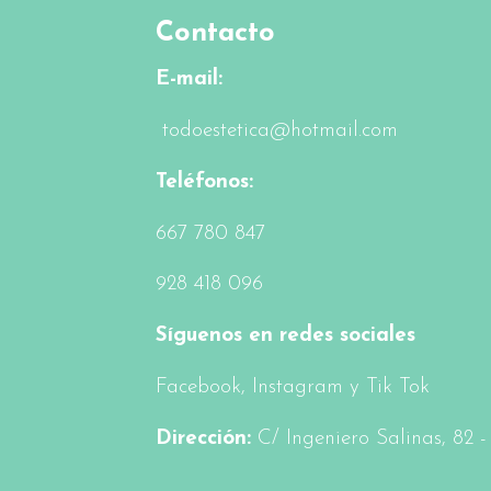
Contacto
E-mail:
todoestetica@hotmail.com
Teléfonos:
6
67 780 847
928 418 096
Síguenos en redes sociales
Facebook
, Instagram y Tik Tok
Dirección:
C/ Ingeniero Salinas, 82 