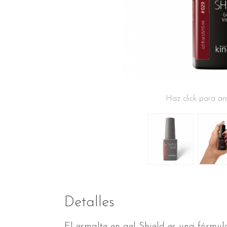
Haz click para am
Detalles
El esmalte en gel Shield es una fórmul