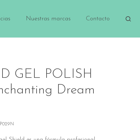
cias
Nuestras marcas
Contacto
LD GEL POLISH
nchanting Dream
P029N
gel Shield es una fórmula profesional