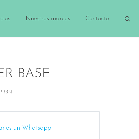
cias
Nuestras marcas
Contacto
ER BASE
GPRBN
anos un Whatsapp