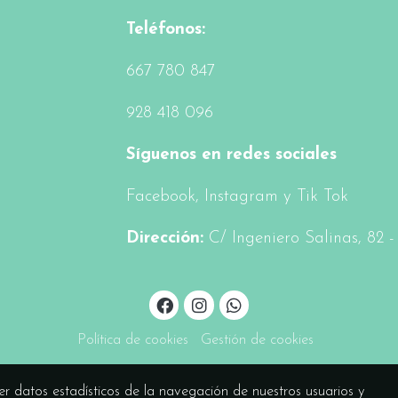
Teléfonos:
6
67 780 847
928 418 096
Síguenos en redes sociales
Facebook
, Instagram y Tik Tok
Dirección:
C/ Ingeniero Salinas, 82 
Política de cookies
Gestión de cookies
er datos estadísticos de la navegación de nuestros usuarios y