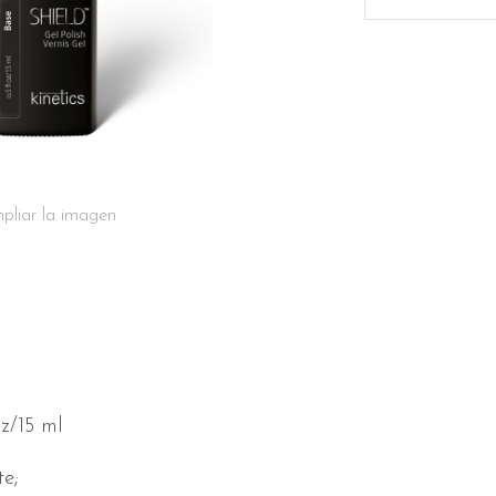
pliar la imagen
/15 ml
te;