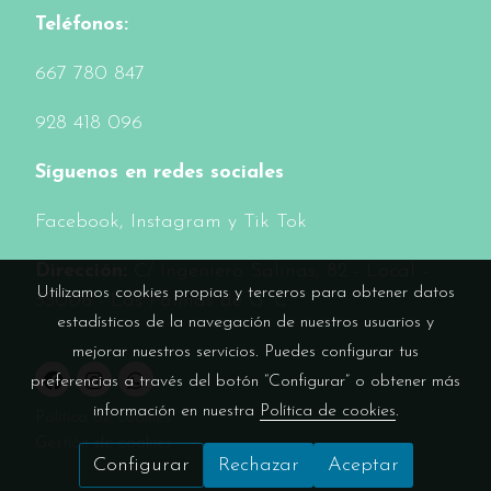
Teléfonos:
6
67 780 847
928 418 096
Síguenos en redes sociales
Facebook
, Instagram y Tik Tok
Dirección:
C/ Ingeniero Salinas, 82 - Local -
Utilizamos cookies propias y terceros para obtener datos
35006 - Las Palmas de G. C.
estadísticos de la navegación de nuestros usuarios y
mejorar nuestros servicios. Puedes configurar tus
preferencias a través del botón “Configurar” o obtener más
información en nuestra
Política de cookies
.
Política de cookies
Gestión de cookies
Configurar
Rechazar
Aceptar