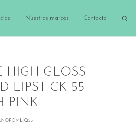
cias
Nuestras marcas
Contacto
E HIGH GLOSS
D LIPSTICK 55
H PINK
ANOPOMLIQ55