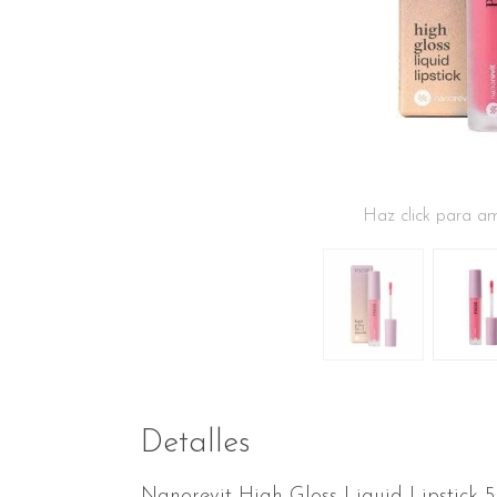
Haz click para am
Detalles
Nanorevit High Gloss Liquid Lipstick