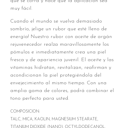
que se corra y hace que la aplicación sea
muy fácil.
Cuando el mundo se vuelva demasiado
sombrío, ¡elige un rubor que esté lleno de
energía! Nuestro rubor con aceite de argán
rejuvenecedor realza maravillosamente los
pómulos e inmediatamente crea una piel
fresca y de apariencia juvenil. El aceite y las
vitaminas hidratan, revitalizan, reafirman y
acondicionan la piel protegiéndola del
envejecimiento al mismo tiempo. Con una
amplia gama de colores, podrá combinar el
tono perfecto para usted.
COMPOSICION:
TALC, MICA, KAOLIN, MAGNESIUM STEARATE,
TITANIUM DIOXIDE (NANO), OCTYLDODECANOL,