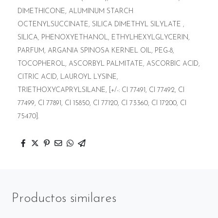
DIMETHICONE, ALUMINUM STARCH
OCTENYLSUCCINATE, SILICA DIMETHYL SILYLATE ,
SILICA, PHENOXYETHANOL, ETHYLHEXYLGLYCERIN,
PARFUM,
ARGANIA SPINOSA KERNEL OIL, PEG-8,
TOCOPHEROL, ASCORBYL PALMITATE, ASCORBIC ACID,
CITRIC ACID, LAUROYL LYSINE,
TRIETHOXYCAPRYLSILANE, [+/-: CI 77491, CI 77492, CI
77499, CI 77891, CI 15850, CI 77120, CI 73360, CI 17200, CI
75470].
Productos similares