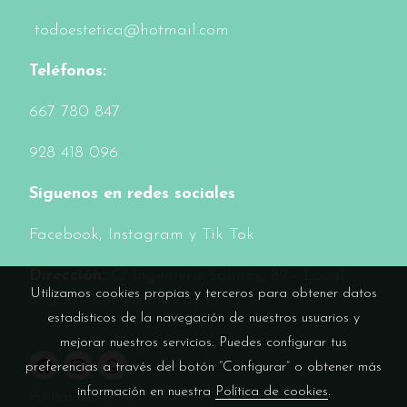
todoestetica@hotmail.com
Teléfonos:
6
67 780 847
928 418 096
Síguenos en redes sociales
Facebook
, Instagram y Tik Tok
Dirección:
C/ Ingeniero Salinas, 82 - Local -
Utilizamos cookies propias y terceros para obtener datos
35006 - Las Palmas de G. C.
estadísticos de la navegación de nuestros usuarios y
mejorar nuestros servicios. Puedes configurar tus
preferencias a través del botón “Configurar” o obtener más
información en nuestra
Política de cookies
.
Política de cookies