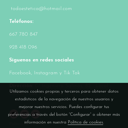
todoestetica@hotmail.com
Teléfonos:
6
67 780 847
928 418 096
Síguenos en redes sociales
Facebook
, Instagram y Tik Tok
Dirección:
C/ Ingeniero Salinas, 82 - Local -
Utilizamos cookies propias y terceros para obtener datos
35006 - Las Palmas de G. C.
estadísticos de la navegación de nuestros usuarios y
mejorar nuestros servicios. Puedes configurar tus
preferencias a través del botón “Configurar” o obtener más
información en nuestra
Política de cookies
.
Política de cookies