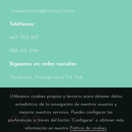
todoestetica@hotmail.com
Teléfonos:
6
67 780 847
928 418 096
Síguenos en redes sociales
Facebook
, Instagram y Tik Tok
Dirección:
C/ Ingeniero Salinas, 82 - Local -
Utilizamos cookies propias y terceros para obtener datos
35006 - Las Palmas de G. C.
estadísticos de la navegación de nuestros usuarios y
mejorar nuestros servicios. Puedes configurar tus
preferencias a través del botón “Configurar” o obtener más
información en nuestra
Política de cookies
.
Política de cookies