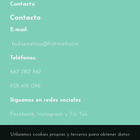
Contacto
Contacto
E-mail:
todoestetica@hotmail.com
Teléfonos:
6
67 780 847
928 418 096
Síguenos en redes sociales
Facebook
, Instagram y Tik Tok
Dirección:
C/ Ingeniero Salinas, 82 - Local -
Utilizamos cookies propias y terceros para obtener datos
35006 - Las Palmas de G. C.