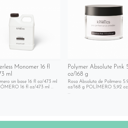
erless Monomer 16 fl
Polymer Absolute Pink 
73 ml
oz/168 g
ero sin base 16 fl oz/473 ml
Rosa Absoluta de Polímero 5.
ERO 16 fl oz/473 ml ...
oz/168 g POLÍMERO 5,92 oz
...