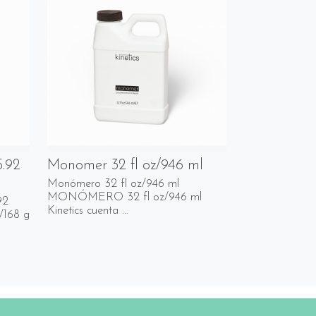
5.92
Monomer 32 fl oz/946 ml
Monómero 32 fl oz/946 ml
MONÓMERO 32 fl oz/946 ml
92
Kinetics cuenta ...
/168 g