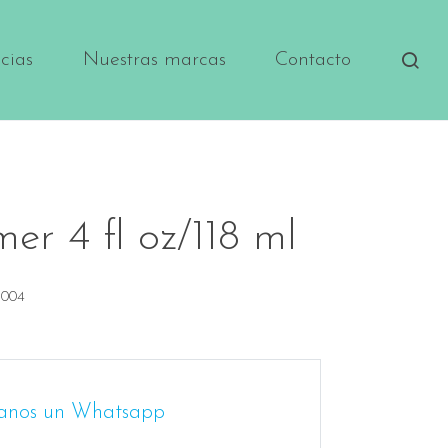
cias
Nuestras marcas
Contacto
r 4 fl oz/118 ml
004
anos un Whatsapp