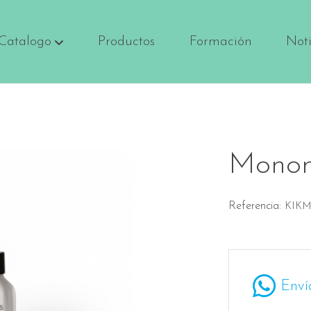
Catalogo
Productos
Formación
Noti
Monome
Referencia:
KIKM
Enví