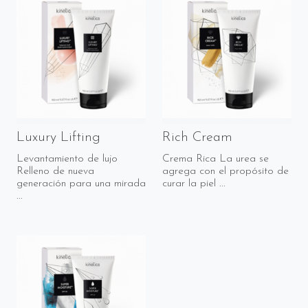
Luxury Lifting
Rich Cream
Levantamiento de lujo
Crema Rica La urea se
Relleno de nueva
agrega con el propósito de
generación para una mirada
curar la piel ...
...