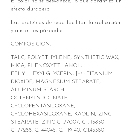
El color no se desvanece, lo que garantiza un
efecto duradero.
Las proteínas de seda facilitan la aplicación
y alisan los párpados.
COMPOSICION:
TALC, POLYETHYLENE, SYNTHETIC WAX,
MICA, PHENOXYETHANOL,
ETHYLHEXYLGLYCERIN, [+/-: TITANIUM
DIOXIDE, MAGNESIUM STEARATE,
ALUMINUM STARCH
OCTENYLSUCCINATE,
CYCLOPENTASILOXANE,
CYCLOHEXASILOXANE, KAOLIN, ZINC
STEARATE, ZINC C.I.77007, C.I. 15850,
C.I.77288, C.I.44045, C.I. 19140, C.I.45380,