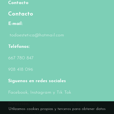
Contacto
Contacto
E-mail:
todoestetica@hotmail.com
Teléfonos:
6
67 780 847
928 418 096
Síguenos en redes sociales
Facebook
, Instagram y Tik Tok
Dirección:
C/ Ingeniero Salinas, 82 - Local -
Utilizamos cookies propias y terceros para obtener datos
35006 - Las Palmas de G. C.