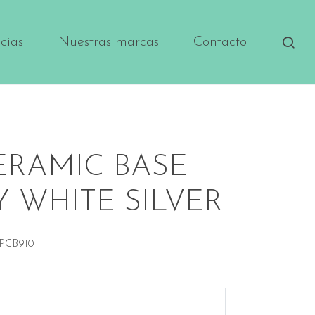
cias
Nuestras marcas
Contacto
CERAMIC BASE
Y WHITE SILVER
PCB910