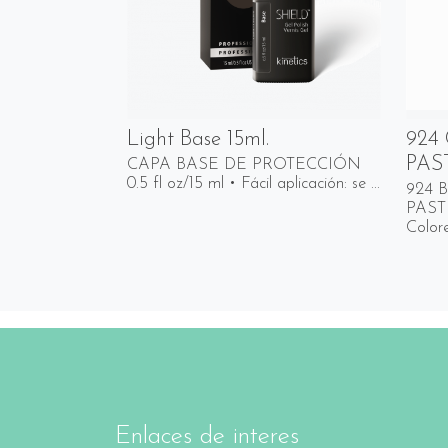
Light Base 15ml.
924
PAS
CAPA BASE DE PROTECCIÓN
0.5 fl oz/15 ml • Fácil aplicación: se ...
924 
PASTE
Colore
Enlaces de interes