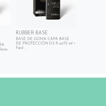
RUBBER BASE
BASE DE GOMA CAPA BASE
DE PROTECCIÓN 0.5 fl oz/15 ml •
MA
Fácil ...
lores