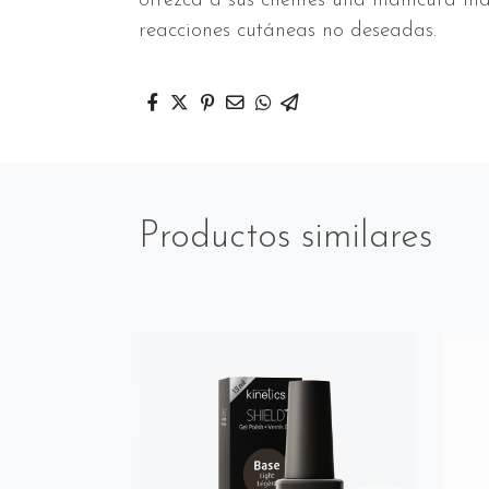
ofrezca a sus clientes una manicura m
reacciones cutáneas no deseadas.
Productos similares