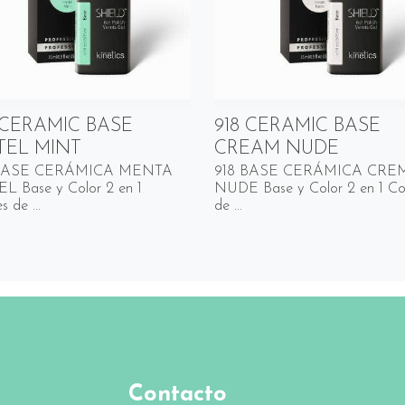
 CERAMIC BASE
918 CERAMIC BASE
TEL MINT
CREAM NUDE
BASE CERÁMICA MENTA
918 BASE CERÁMICA CRE
L Base y Color 2 en 1
NUDE Base y Color 2 en 1 Co
s de ...
de ...
Contacto