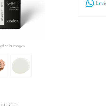
Enví
pliar la imagen
CO LECHE