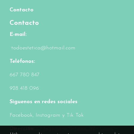
Contacto
Contacto
E-mail:
todoestetica@hotmail.com
Teléfonos:
6
67 780 847
928 418 096
Síguenos en redes sociales
Facebook
, Instagram y Tik Tok
Dirección:
C/ Ingeniero Salinas, 82 - Local -